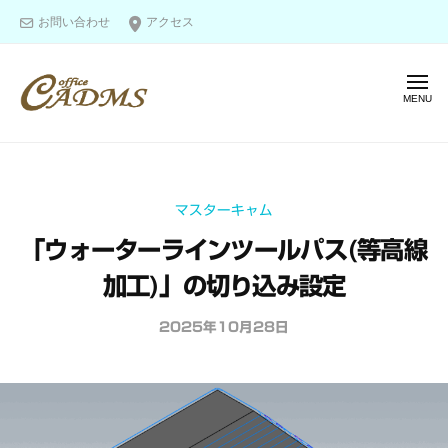
オ
ー
コ
お問い合わせ
アクセス
フ
ン
ィ
テ
ス
メ
ン
キ
ニ
ャ
ツ
ュ
オ
ー
図
ド
へ
フ
面
ム
ス
ス
作
ィ
キ
マスターキャム
成
ス
ッ
＆
「ウォーターラインツールパス(等高線
キ
プ
モ
ャ
加工)」の切り込み設定
デ
ド
リ
2025年10月28日
b
ム
ン
y
ス
グ
o
の
f
エ
f
キ
i