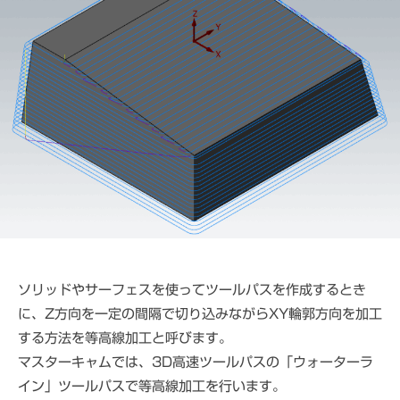
ス
c
パ
e
ー
C
ト
A
D
M
S
ソリッドやサーフェスを使ってツールパスを作成するとき
に、Z方向を一定の間隔で切り込みながらXY輪郭方向を加工
する方法を等高線加工と呼びます。
マスターキャムでは、3D高速ツールパスの「ウォーターラ
イン」ツールパスで等高線加工を行います。