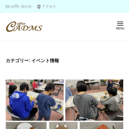
オ
ー
コ
お問い合わせ
アクセス
フ
ン
ィ
テ
ス
メ
ン
キ
ニ
ャ
ツ
ュ
オ
ー
図
ド
へ
フ
面
ム
ス
ス
作
ィ
キ
カテゴリー:
イベント情報
成
ス
ッ
＆
キ
プ
モ
ャ
デ
ド
リ
ム
ン
ス
グ
の
エ
キ