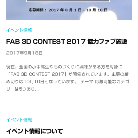
イベント情報
FAB 3D CONTEST 2017 協力ファブ施設
2017年9月18日
b
y
現在、全国の小中高生やものづくりに興味がある方を対象に
o
「FAB 3D CONTEST 2017」が開催されています。応募の締
f
め切りは10月10日となっています。 テーマ 応募可能なカテゴ
f
リーは5つあり...
i
c
e
C
A
イベント情報
D
イベント情報について
M