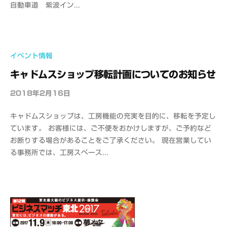
自動車道 紫波イン...
i
c
e
C
A
イベント情報
D
キャドムスショップ移転計画についてのお知らせ
M
S
2018年2月16日
b
y
キャドムスショップは、工房機能の充実を目的に、移転を予定し
o
ています。 お客様には、ご不便をおかけしますが、ご予約など
f
お断りする場合があることをご了承ください。 現在営業してい
f
る事務所では、工房スペース...
i
c
e
C
A
D
M