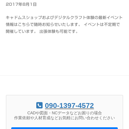
S
2017年8月1日
b
y
キャドムスショップおよびデジタルクラフト体験の最新イベント
o
情報はこちらで随時お知らせいたします。 イベントは不定期で
f
開催しています。 出張体験も可能です。
f
i
c
e
C
A
D
M
S
090-1397-4572
CADや図面・NCデータなどお困りの場合
作業依頼や人材育成などお気軽にお問い合わせください