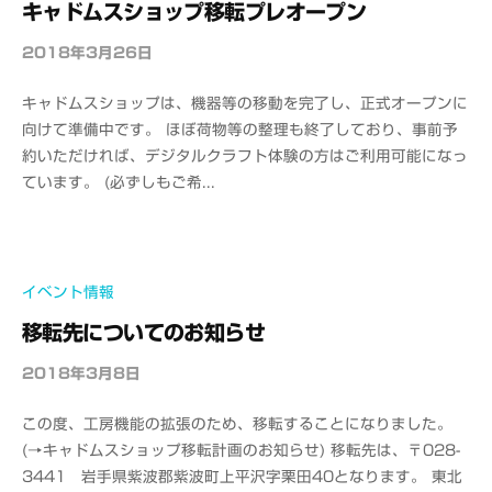
キャドムスショップ移転プレオープン
M
S
2018年3月26日
b
y
キャドムスショップは、機器等の移動を完了し、正式オープンに
o
向けて準備中です。 ほぼ荷物等の整理も終了しており、事前予
f
約いただければ、デジタルクラフト体験の方はご利用可能になっ
f
ています。 (必ずしもご希...
i
c
e
C
A
イベント情報
D
移転先についてのお知らせ
M
S
2018年3月8日
b
y
この度、工房機能の拡張のため、移転することになりました。
o
(→キャドムスショップ移転計画のお知らせ) 移転先は、〒028-
f
3441 岩手県紫波郡紫波町上平沢字栗田40となります。 東北
f