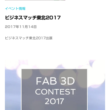
S
イベント情報
ビジネスマッチ東北2017
2017年11月14日
b
y
ビジネスマッチ東北2017出展
o
f
f
i
c
e
C
A
D
M
S