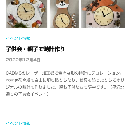
ス
パ
ー
ト
イベント情報
子供会・親子で時計作り
2022年12月4日
b
y
CADMSのレーザー加工機で色々な形の時計にデコレーション。
o
木材や花や紙を自由に切り貼りしたり、絵具を塗ったりしてオリ
f
ジナルの時計を作りました。親も子供たちも夢中です。（平沢北
f
通りの子供会イベント）
i
c
e
C
A
イベント情報
D