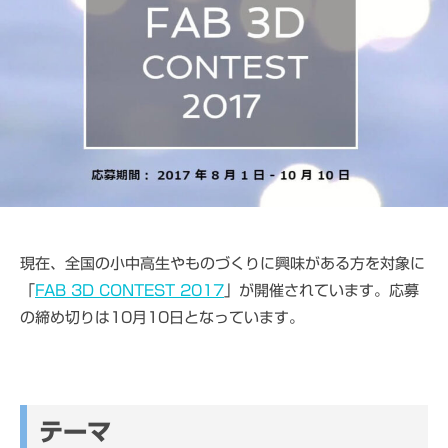
ス
c
パ
e
ー
C
ト
A
D
M
S
現在、全国の小中高生やものづくりに興味がある方を対象に
「
FAB 3D CONTEST 2017
」が開催されています。応募
の締め切りは10月10日となっています。
テーマ