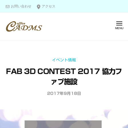
オ
ー
コ
お問い合わせ
アクセス
フ
ン
ィ
テ
ス
メ
ン
キ
ニ
ャ
ツ
ュ
オ
ー
図
ド
へ
フ
面
ム
ス
ス
作
ィ
キ
イベント情報
成
ス
ッ
＆
FAB 3D CONTEST 2017 協力フ
キ
プ
モ
ャ
ァブ施設
デ
ド
リ
2017年9月18日
b
ム
ン
y
ス
グ
o
の
f
エ
f
キ
i