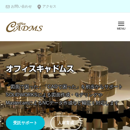
オ
ー
コ
お問い合わせ
アクセス
フ
ン
ィ
テ
ス
メ
ン
キ
ニ
ツ
ャ
ュ
オ
ー
図
ド
へ
面
フ
ム
ス
作
ス
ィ
キ
成
ス
ッ
オフィスキャドムス
＆
キ
プ
モ
ャ
デ
「図面で困った」「CADで困った」を初歩からサポート
ド
リ
SOLIDWORKSによる図面作成・モデリングや
ム
ン
MastercamによるNCデータ作成など幅広く対応します
ス
グ
の
エ
受託サポート
人材育成
キ