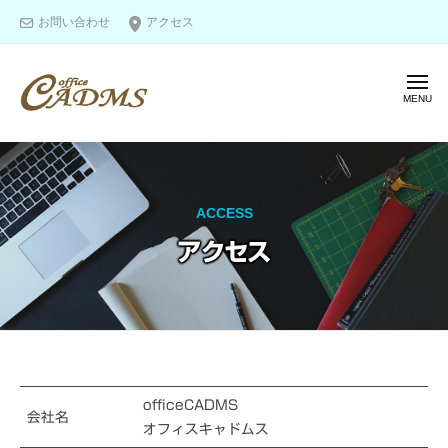
オ
ー
コ
お問い合わせ
アクセス
フ
ン
ィ
テ
ス
メ
ン
キ
ニ
ャ
ツ
ュ
オ
ー
図
ド
へ
フ
面
ム
ス
ス
作
ィ
キ
ACCESS
成
ス
ッ
＆
アクセス
キ
プ
モ
ャ
デ
ド
リ
ム
ン
ス
グ
の
ア
officeCADMS
エ
会社名
オフィスキャドムス
ク
キ