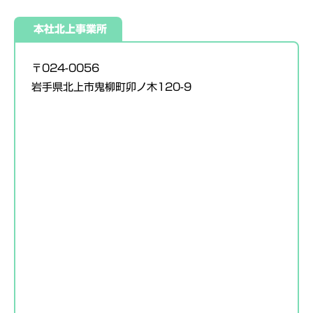
ス
セ
本社北上事業所
パ
ス
ー
ト
〒024-0056
2026
岩手県北上市鬼柳町卯ノ木120-9
年
7
月
23
日
by
officeCADMS