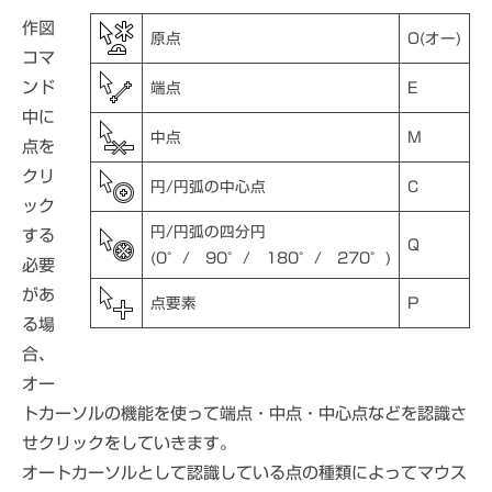
作図
原点
O(オー)
コマ
ンド
端点
E
中に
中点
M
点を
クリ
円/円弧の中心点
C
ック
円/円弧の四分円
する
Q
(0°/ 90°/ 180°/ 270°)
必要
があ
点要素
P
る場
合、
オー
トカーソルの機能を使って端点・中点・中心点などを認識さ
せクリックをしていきます。
オートカーソルとして認識している点の種類によってマウス