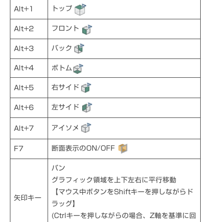
トップ
Alt+1
フロント
Alt+2
バック
Alt+3
Alt+4
ボトム
右サイド
Alt+5
左サイド
Alt+6
アイソメ
Alt+7
断面表示のON/OFF
F7
パン
グラフィック領域を上下左右に平行移動
【マウス中ボタンをShiftキーを押しながらド
矢印キー
ラッグ】
(Ctrlキーを押しながらの場合、Z軸を基準に回