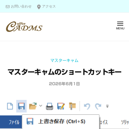
オ
ー
コ
お問い合わせ
アクセス
フ
ン
ィ
テ
ス
メ
ン
キ
ニ
ャ
ツ
ュ
オ
ー
図
ド
へ
フ
面
ム
ス
ス
作
ィ
キ
マスターキャム
成
ス
ッ
＆
マスターキャムのショートカットキー
キ
プ
モ
ャ
デ
2026年6月1日
b
ド
リ
y
ム
o
ン
ス
f
グ
f
の
i
エ
c
キ