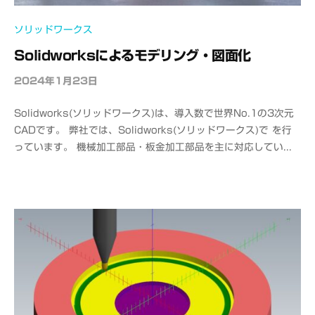
ソリッドワークス
Solidworksによるモデリング・図面化
2024年1月23日
b
y
Solidworks(ソリッドワークス)は、導入数で世界No.1の3次元
o
CADです。 弊社では、Solidworks(ソリッドワークス)で を行
f
っています。 機械加工部品・板金加工部品を主に対応してい...
f
i
c
e
C
A
D
M
S