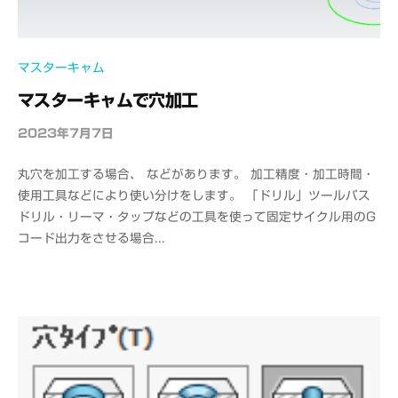
マスターキャム
マスターキャムで穴加工
2023年7月7日
b
y
丸穴を加工する場合、 などがあります。 加工精度・加工時間・
o
使用工具などにより使い分けをします。 「ドリル」ツールパス
f
ドリル・リーマ・タップなどの工具を使って固定サイクル用のG
f
コード出力をさせる場合...
i
c
e
C
A
D
M
S