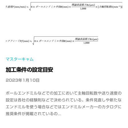
マスターキャム
加工条件の設定目安
2023年1月10日
b
y
ボールエンドミルなどでの加工において主軸回転数や送り速度の
o
設定は各社の経験則などで決められている。条件見直しや新たな
f
エンドミルを使う場合などではエンドミルメーカーのカタログに
f
推奨条件が掲載されているの...
i
c