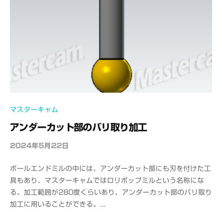
マスターキャム
アンダーカット部のバリ取り加工
2024年5月22日
b
y
ボールエンドミルの中には、アンダーカット部にも刃を付けた工
o
具もあり、マスターキャムではロリポップミルという名称にな
f
る。加工範囲が280度くらいあり、アンダーカット部のバリ取り
f
加工に用いることができる。...
i
c