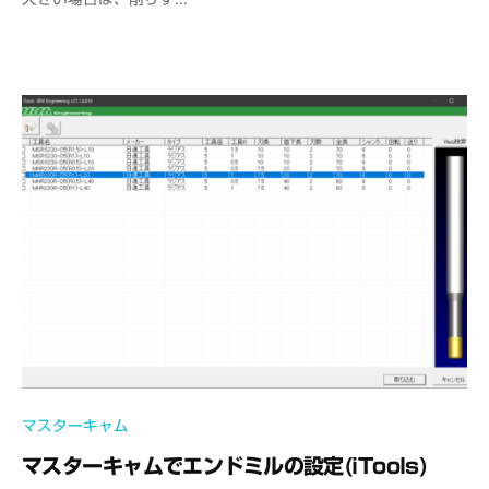
i
c
e
C
A
D
M
S
マスターキャム
マスターキャムでエンドミルの設定(iTools)