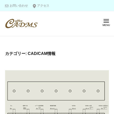
オ
ー
コ
お問い合わせ
アクセス
フ
ン
ィ
テ
ス
メ
ン
キ
ニ
ャ
ツ
ュ
オ
ー
図
ド
へ
フ
面
ム
ス
ス
作
ィ
キ
カテゴリー:
CAD/CAM情報
成
ス
ッ
＆
キ
プ
モ
ャ
デ
ド
リ
ム
ン
ス
グ
の
エ
キ