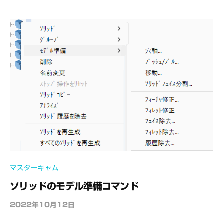
e
C
A
D
M
S
マスターキャム
ソリッドのモデル準備コマンド
2022年10月12日
b
y