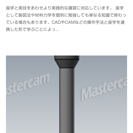
y
座学と実技をあわせより実践的な講習に対応しています。 座学
o
として製図法や材料力学を個別に勉強しても単なる知識で終わっ
f
ている場合もあります。CADやCAMなどの操作手法と座学を連
f
携した形で学ぶことによっ...
i
c
e
C
A
D
M
S