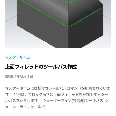
S
マスターキャム
上面フィレットのツールパス作成
2024年6月4日
b
y
マスターキャムには様々なツールパスコマンドが用意されていま
o
す。 今回は、ブロック形状の上面フィレット部を加工するツー
f
ルパスを紹介します。 ウォーターライン(等高線)ツールパス ウ
f
ォーターラインツールパ...
i
c