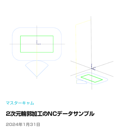
e
C
A
D
M
S
マスターキャム
2次元輪郭加工のNCデータサンプル
2024年1月31日
b