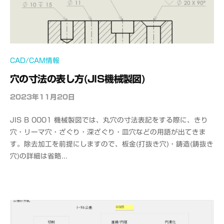
CAD/CAM情報
穴の寸法の表し方(JIS機械製図)
2023年11月20日
b
y
JIS B 0001 機械製図では、丸穴の寸法表記をする際に、きり
o
穴・リーマ穴・ざぐり・深ざぐり・皿穴などの用語が出てきま
f
す。除去加工を前提にしますので、板金(打抜き穴)・鋳造(鋳抜き
f
穴)の詳細は省略...
i
c
e
C
A
D