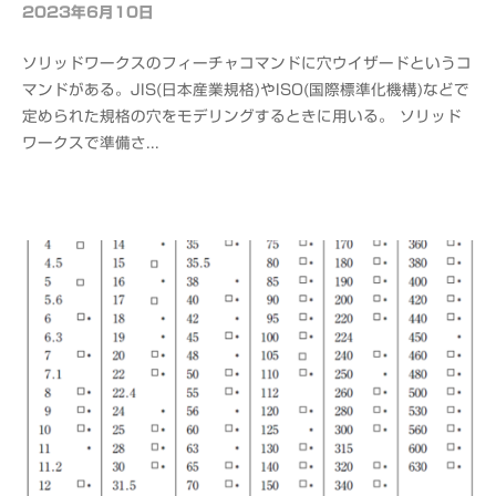
2023年6月10日
b
y
ソリッドワークスのフィーチャコマンドに穴ウイザードというコ
o
マンドがある。JIS(日本産業規格)やISO(国際標準化機構)などで
f
定められた規格の穴をモデリングするときに用いる。 ソリッド
f
ワークスで準備さ...
i
c
e
C
A
D
M
S