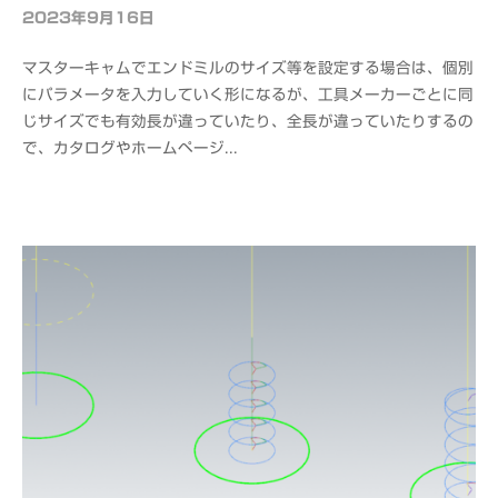
2023年9月16日
b
y
マスターキャムでエンドミルのサイズ等を設定する場合は、個別
o
にパラメータを入力していく形になるが、工具メーカーごとに同
f
じサイズでも有効長が違っていたり、全長が違っていたりするの
f
で、カタログやホームページ...
i
c
e
C
A
D
M
S