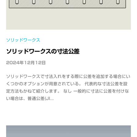
ス
パ
ー
ト
ソリッドワークス
ソリッドワークスの寸法公差
2024年12月12日
b
y
ソリッドワークスで寸法入れをする際に公差を追加する場合にい
o
くつかのオプションが用意されている。 代表的な寸法公差を設
f
定方法もかねて紹介します。 なし 一般的に寸法に公差を付けな
f
い場合は、普通公差(JI...
i
c
e
C
A
D