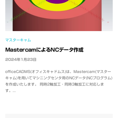
マスターキャム
MastercamによるNCデータ作成
2024年1月23日
b
y
officeCADMS(オフィスキャドムス)は、Mastercam(マスター
o
キャム)を用いてマシニングセンタ用のNCデータ(NCプログラム)
f
を作成いたします。 同時2軸加工・同時3軸加工に対応しま
f
す。...
i
c
e
C
A