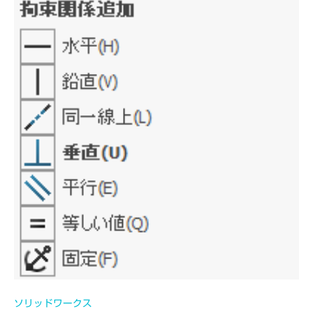
D
M
S
ソリッドワークス