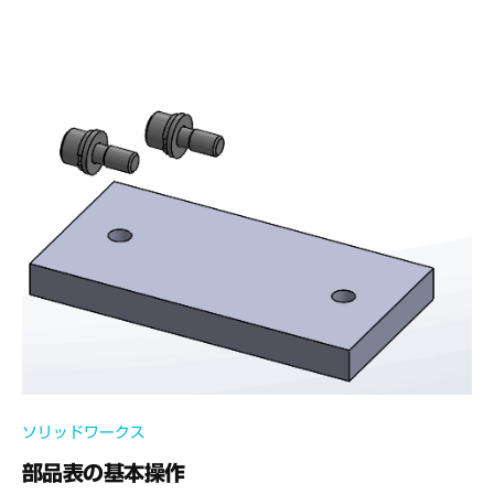
c
e
C
A
D
M
S
ソリッドワークス
部品表の基本操作