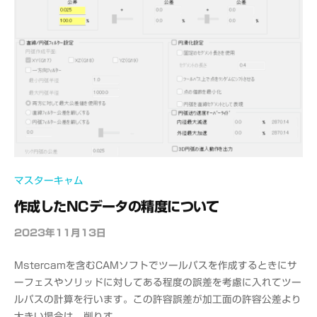
M
S
マスターキャム
作成したNCデータの精度について
2023年11月13日
b
y
Mstercamを含むCAMソフトでツールパスを作成するときにサ
o
ーフェスやソリッドに対してある程度の誤差を考慮に入れてツー
f
ルパスの計算を行います。この許容誤差が加工面の許容公差より
f
大きい場合は、削りす...