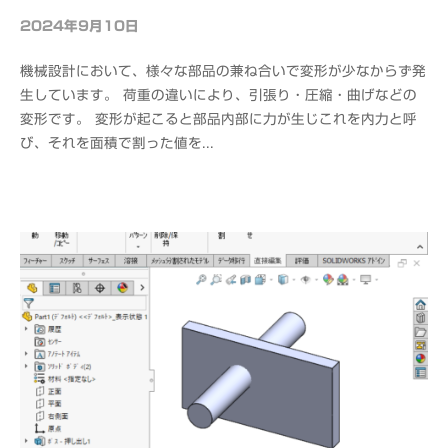
2024年9月10日
b
y
機械設計において、様々な部品の兼ね合いで変形が少なからず発
o
生しています。 荷重の違いにより、引張り・圧縮・曲げなどの
f
変形です。 変形が起こると部品内部に力が生じこれを内力と呼
f
び、それを面積で割った値を...
i
c
e
C
A
D
M
S