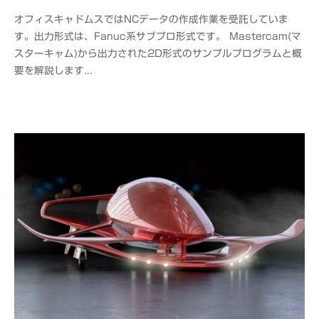
y
オフィスキャドムスではNCデータの作成作業を受託していま
o
す。出力形式は、Fanuc系サブプロ形式です。 Mastercam(マ
f
スターキャム)から出力された2D形式のサンプルプログラムと概
f
要を解説します...
i
c
e
C
A
D
M
S