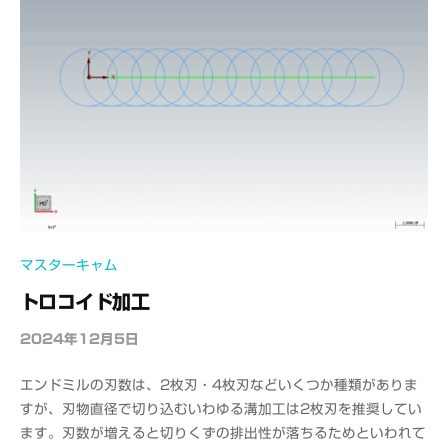
M
S
マスターキャム
トロコイド加工
2024年12月5日
b
y
エンドミルの刃数は、2枚刃・4枚刃などいくつか種類がありま
o
すが、刃物直径で切り込むいわゆる溝加工は2枚刃を推奨してい
f
ます。刃数が増えると切りくずの排出性が落ちるためといわれて
f