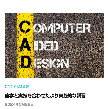
e
C
A
D
M
S
CAD/CAM情報
座学と実技を合わせたより実践的な講習
2024年5月22日
b