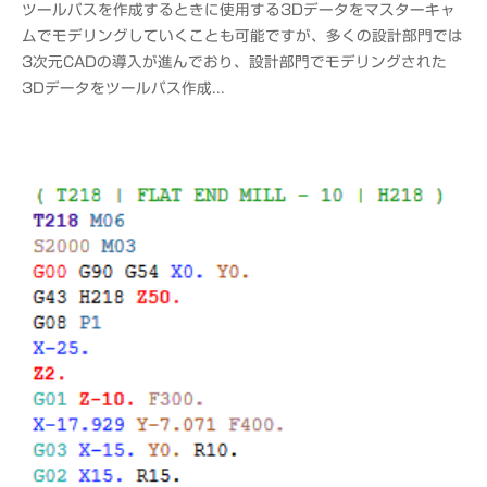
ツールパスを作成するときに使用する3Dデータをマスターキャ
o
ムでモデリングしていくことも可能ですが、多くの設計部門では
f
3次元CADの導入が進んでおり、設計部門でモデリングされた
f
3Dデータをツールパス作成...
i
c
e
C
A
D
M
S