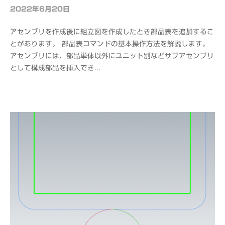
2022年6月20日
b
y
アセンブリを作成後に組立図を作成したとき部品表を追加するこ
o
とがあります。 部品表コマンドの基本操作方法を解説します。
f
アセンブリには、部品単体以外にユニット別などサブアセンブリ
f
として構成部品を挿入でき...
i
c
e
C
A
D
M
S