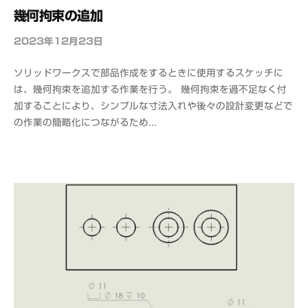
幾何拘束の追加
2023年12月23日
b
y
ソリッドワークスで部品作成をするときに使用するスケッチに
o
は、幾何拘束を追加する作業を行う。 幾何拘束を過不足なく付
f
加することにより、シンプルな寸法入れや後々の設計変更などで
f
の作業の簡略化につながるため...
i
c
e
C
A
D
M
S