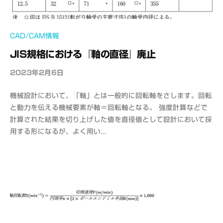
CAD/CAM情報
JIS規格における『軸の直径』廃止
2023年2月6日
b
y
機械設計において、「軸」とは一般的に回転軸をさします。回転
o
と動力を伝える機械要素が軸＝回転軸となる。 強度計算などで
f
計算された結果を切り上げした値を直径値として設計において採
f
用する形になるが、よく用い...
i
c
e
C
A
D
M
S