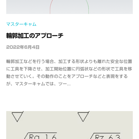
マスターキャム
輪郭加工のアプローチ
2022年6月4日
b
y
輪郭加工などを行う場合、加工する形状よりも離れた安全な位置
o
に工具を下降させ、加工開始位置に円弧状などの形状で工具を移
f
動させていく。その動作のことをアプローチなどと表現をする
f
が、マスターキャムでは、ツー...
i
c
e
C
A
D
M
S