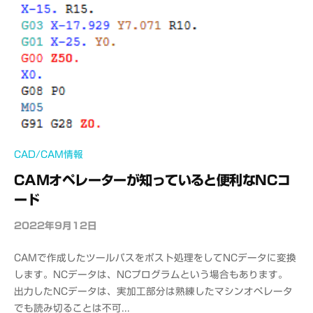
CAD/CAM情報
CAMオペレーターが知っていると便利なNCコ
ード
2022年9月12日
b
y
CAMで作成したツールパスをポスト処理をしてNCデータに変換
o
します。NCデータは、NCプログラムという場合もあります。
f
出力したNCデータは、実加工部分は熟練したマシンオペレータ
f
でも読み切ることは不可...
i