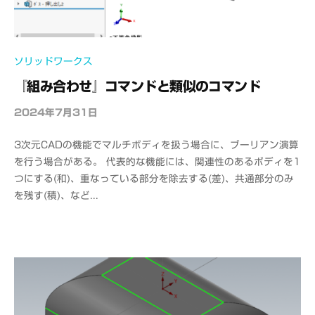
ソリッドワークス
『組み合わせ』コマンドと類似のコマンド
2024年7月31日
b
y
3次元CADの機能でマルチボディを扱う場合に、ブーリアン演算
o
を行う場合がある。 代表的な機能には、関連性のあるボディを1
f
つにする(和)、重なっている部分を除去する(差)、共通部分のみ
f
を残す(積)、など...
i
c
e
C
A
D
M