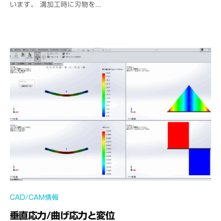
います。 溝加工時に刃物を...
i
c
e
C
A
D
M
S
CAD/CAM情報
垂直応力/曲げ応力と変位