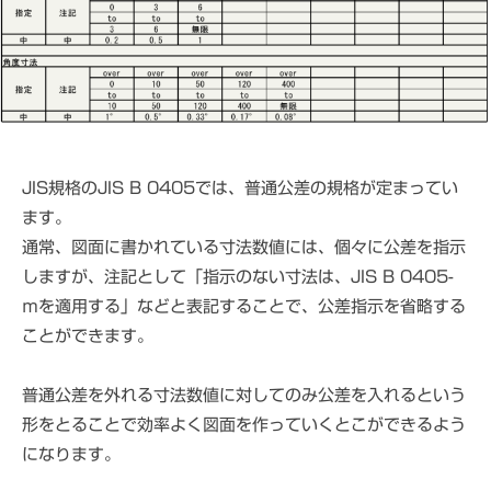
e
ス
C
パ
A
ー
D
ト
M
S
JIS規格のJIS B 0405では、普通公差の規格が定まってい
ます。
通常、図面に書かれている寸法数値には、個々に公差を指示
しますが、注記として「指示のない寸法は、JIS B 0405-
ｍを適用する」などと表記することで、公差指示を省略する
ことができます。
普通公差を外れる寸法数値に対してのみ公差を入れるという
形をとることで効率よく図面を作っていくとこができるよう
になります。