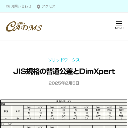
オ
ー
コ
お問い合わせ
アクセス
フ
ン
ィ
テ
ス
メ
ン
キ
ニ
ャ
ツ
ュ
オ
ー
図
ド
へ
フ
面
ム
ス
ス
作
ィ
キ
ソリッドワークス
成
ス
ッ
＆
JIS規格の普通公差とDimXpert
キ
プ
モ
ャ
デ
2025年2月5日
b
ド
リ
y
ム
o
ン
ス
f
グ
f
の
i
エ
c
キ