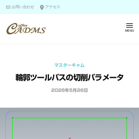
オ
ー
コ
お問い合わせ
アクセス
フ
ン
ィ
テ
ス
メ
ン
キ
ニ
ャ
ツ
ュ
オ
ー
図
ド
へ
フ
面
ム
ス
ス
作
ィ
キ
マスターキャム
成
ス
ッ
＆
輪郭ツールパスの切削パラメータ
キ
プ
モ
ャ
デ
2026年5月26日
b
ド
リ
y
ム
o
ン
ス
f
グ
f
の
i
エ
c
キ