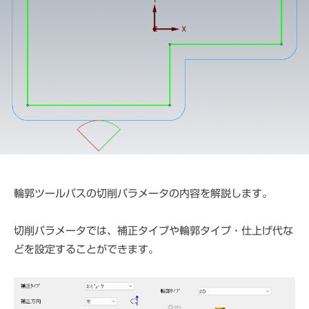
e
ス
C
パ
A
ー
D
ト
M
S
輪郭ツールパスの切削パラメータの内容を解説します。
切削パラメータでは、補正タイプや輪郭タイプ・仕上げ代な
どを設定することができます。